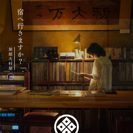
旅
館
大
村
屋：
宿
へ
行
き
ま
す
か？