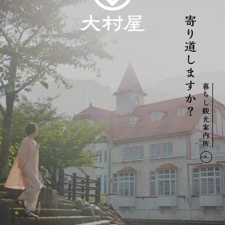
暮
ら
し
観
光
案
内
所：
寄
り
道
し
ま
す
か？