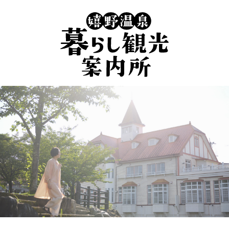
嬉
野
温
泉
暮
ら
し
観
光
案