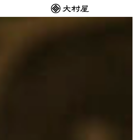
湯
上
が
り
を
音
楽
と
本
で
楽
し