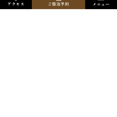
ご宿泊予約
アクセス
メニュー
2026.08.05
お
【2日限定イベント】『喫茶アオリーヌ』（8/28、8/29）
知
2026.07.26
ら
【8月分更新】『Music Bar OOMURAYA』営業日のご案内
せ
2026.07.02
宿泊約款（2026年8月2日更新）
すべてのお知らせを見る