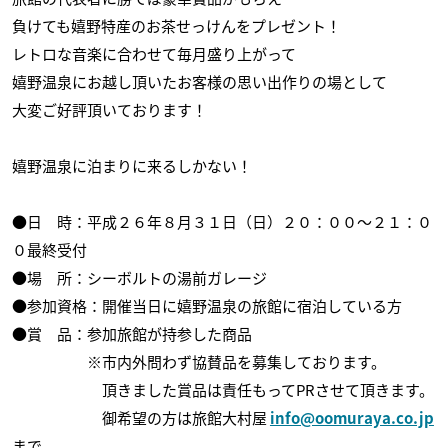
負けても嬉野特産のお茶せっけんをプレゼント！
レトロな音楽に合わせて毎月盛り上がって
嬉野温泉にお越し頂いたお客様の思い出作りの場として
大変ご好評頂いております！
嬉野温泉に泊まりに来るしかない！
●日 時：平成２６年８月３１日（日）２０：００〜２１：０
０最終受付
●場 所：シーボルトの湯前ガレージ
●参加資格：開催当日に嬉野温泉の旅館に宿泊している方
●賞 品：参加旅館が持参した商品
※市内外問わず協賛品を募集しております。
頂きました賞品は責任もってPRさせて頂きます。
御希望の方は旅館大村屋
info@oomuraya.co.jp
まで