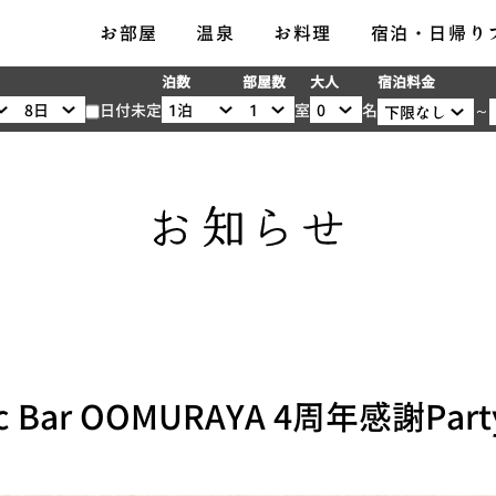
メ
お部屋
温泉
お料理
宿泊・日帰り
ニ
宿泊料金
泊数
部屋数
大人
ュ
日付未定
※
～
室
名
ー
大
人
1
名
様
あ
た
り
の
料
ic Bar OOMURAYA 4周年感謝Part
金