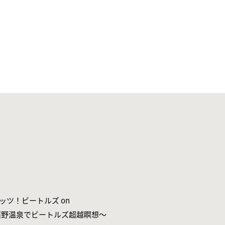
“レッツ！ビートルズ on
e！～嬉野温泉でビートルズ超越瞑想～