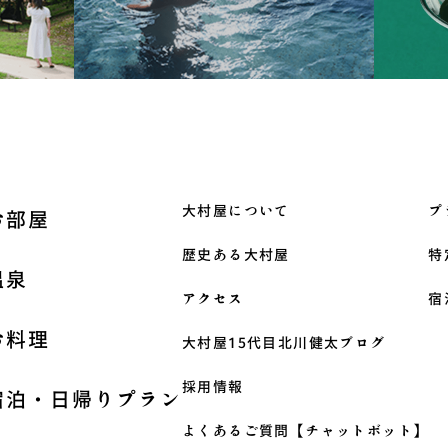
フ
大村屋について
プ
お部屋
ッ
歴史ある大村屋
特
タ
温泉
アクセス
宿
ー
メ
お料理
大村屋15代目北川健太ブログ
ニ
採用情報
宿泊・日帰りプラン
ュ
よくあるご質問【チャットボット】
ー