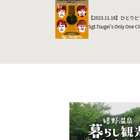
【2023.11.18】ひ
Sgt.Tsugei’s Only One
屋