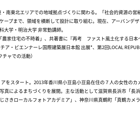
北関東・南東北エリアでの地域拠点づくりに関わる。「社会的資源の
ケープまで、領域を横断して設計に取り組む。現在、アーバンデザイ
科大学・明治大学 非常勤講師。
」「農家住宅の不時着」、共著書に『再考 ファスト風土化する日本
・ビエンナーレ国際建築展日本館 出展*、第2回LOCAL REPUBLIC
クチャでの活動）
キャリアをスタート。2013年香川県小豆島小豆島在住の７人の女性の
写真によるまちづくりを展開。主な活動として滋賀県長浜市「長
じさきローカルフォトアカデミア」、神奈川県真鶴町「真鶴カメ