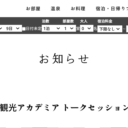
メ
お部屋
温泉
お料理
宿泊・日帰り
ニ
宿泊料金
泊数
部屋数
大人
ュ
日付未定
※
～
室
名
ー
大
人
1
名
様
あ
た
り
の
料
暮らし観光アカデミア トークセッショ
金