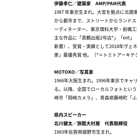
伊藤孝仁／建築家 AMP/PAM代表
1987 年東京生まれ。大宮を拠点に
から都市まで、ストリートからランドス
ーディネーター、東京理科大学・前橋工
主な作品に「真鶴出版2号店*」「ent
新書）、受賞・実績として2018年ヴェネチア
家」最優秀賞 他。（*＝トミトアーキテ
MOTOKO／写真家
1966年大阪生まれ。1996年東京で
る。以降、全国でローカルフォトという
崎市「岡崎カメラ」、青森県藤崎町「ふ
県内スピーカー
北川健太／旅館大村屋 代表取締役
1983年佐賀県嬉野市生まれ。