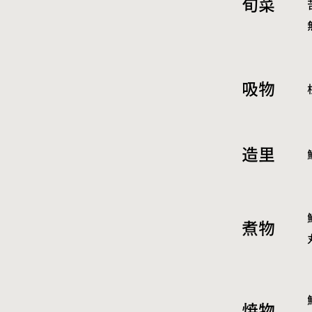
旬菜
吸物
造里
煮物
焼物