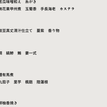
苦瓜味噌和え 糸がき
無花果甲州煮 玉蜀黍 手長海老 カステラ
枝豆真丈清汁仕立て 蔓紫 香り物
鯛 縞鯵 鮪 妻一式
鱧有馬煮
丸茄子 里芋 楓麩 陸蓮根
魳柚香焼き