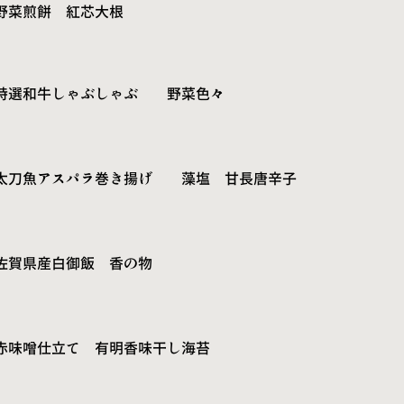
野菜煎餅 紅芯大根
特選和牛しゃぶしゃぶ 野菜色々
太刀魚アスパラ巻き揚げ 藻塩 甘長唐辛子
佐賀県産白御飯 香の物
赤味噌仕立て 有明香味干し海苔