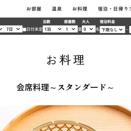
メ
お部屋
温泉
お料理
宿泊・日帰り
ニ
宿泊料金
泊数
部屋数
大人
ュ
日付未定
※
～
室
名
ー
大
人
1
名
様
あ
た
会席料理～スタンダード～
り
の
料
金