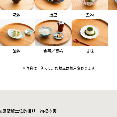
吸物
造里
煮物
油物
食事／留椀
甘味
写真は一例です。お献立は毎月変わります
糸瓜楚蟹土佐酢掛け 拘杞の実