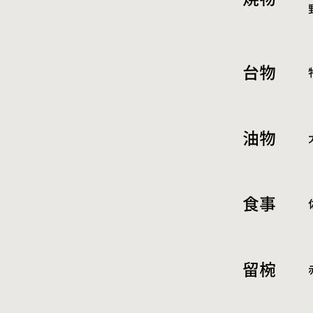
台物
油物
食事
留椀