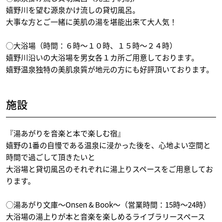
嬉野川を望む源泉かけ流しの貸切風呂。
大事な方とご一緒に美肌の湯を堪能出来て大人気！
◯大浴場（時間：６時～１０時、１５時～２４時）
嬉野川沿いの大浴場を男女各１カ所ご用意しております。
嬉野温泉独特の美肌泉質が地元の方にも好評頂いております。
施設
『湯あがりを音楽と本で楽しむ宿』
嬉野の1番の自慢である温泉に浸かった後を、心地よい空間と
時間で過ごして頂きたいと
大浴場と貸切風呂のそれぞれに湯上りスペースをご用意してお
ります。
◯湯あがり文庫～Onsen & Book～（営業時間：15時～24時）
大浴場の湯上りが本と音楽を楽しめるライブラリースペース