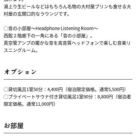
湯上り生ビールなどはもちろん名物の大村屋プリンも食せる大
村屋の玄関口的なラウンジです。
◯音の小部屋～Headphone Listening Room～
西館２階廊下の一角にある「音の小部屋」。
真空管アンプの暖かな音を高音質ヘッドフォンで楽しむ音楽リ
スニングルーム。
オプション
◯貸切風呂1室50分：4,400円（宿泊限定価格。通常5,500円）
◯プライベートサウナ付き貸切風呂1室90分：8,800円（宿泊者
限定価格。通常11,000円）
お部屋