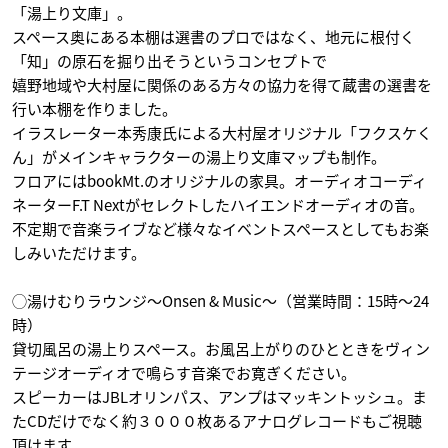
「湯上り文庫」。
スペース奥にある本棚は選書のプロではなく、地元に根付く
「知」の原石を掘り出そうというコンセプトで
嬉野地域や大村屋に関係のある方々の協力を得て蔵書の選書を
行い本棚を作りました。
イラスレーター本秀康氏による大村屋オリジナル「フクスケく
ん」がメインキャラクターの湯上り文庫マップも制作。
フロアにはbookMt.のオリジナルの家具。オーディオコーディ
ネーターF.T Nextがセレクトしたハイエンドオーディオの音。
不定期で音楽ライブなど様々なイベントスペースとしてもお楽
しみいただけます。
◯湯けむりラウンジ～Onsen & Music～（営業時間：15時～24
時）
貸切風呂の湯上りスペース。お風呂上がりのひとときをヴィン
テージオーディオで鳴らす音楽でお寛ぎください。
スピーカーはJBLオリンパス、アンプはマッキントッシュ。ま
たCDだけでなく約３０００枚あるアナログレコードもご視聴
頂けます。