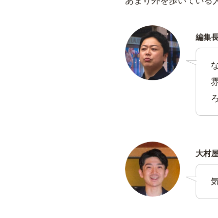
あまり外を歩いている
編集
大村