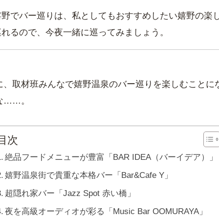
嬉野でバー巡りは、私としてもおすすめしたい嬉野の楽
巡れるので、今夜一緒に巡ってみましょう。
に、取材班みんなで嬉野温泉のバー巡りを楽しむことに
な……。
目次
絶品フードメニューが豊富「BAR IDEA（バーイデア）」
嬉野温泉街で貴重な本格バー「Bar&Cafe Y」
超隠れ家バー「Jazz Spot 赤い橋」
夜を高級オーディオが彩る「Music Bar OOMURAYA」